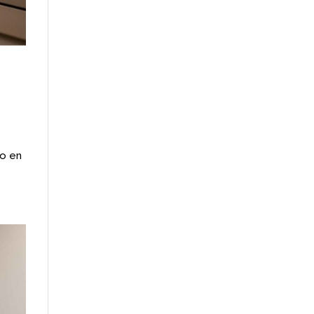
o
to en