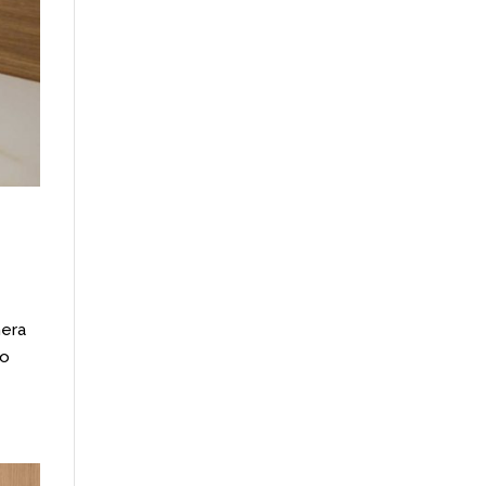
era
co