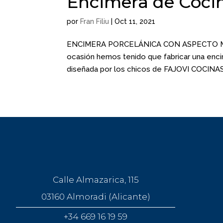
Encimera de Coci
por
Fran Filiu
|
Oct 11, 2021
ENCIMERA PORCELÁNICA CON ASPECTO MÁRM
ocasión hemos tenido que fabricar una enci
diseñada por los chicos de FAJOVI COCINAS
Calle Almazarica, 115
03160 Almoradi (Alicante)
+34 669 16 19 59